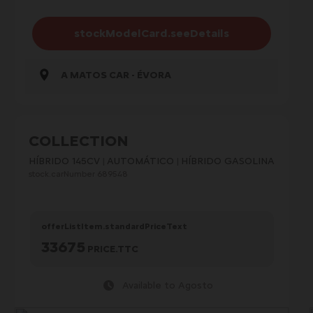
stockModelCard.seeDetails
A MATOS CAR - ÉVORA
COLLECTION
HÍBRIDO 145CV
AUTOMÁTICO
HÍBRIDO GASOLINA
stock.carNumber 689548
offerListItem.standardPriceText
33675
PRICE.TTC
Available to Agosto