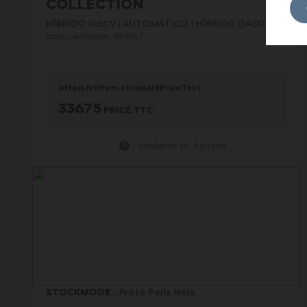
COLLECTION
HÍBRIDO 145CV
AUTOMÁTICO
HÍBRIDO GASOLINA
stock.carNumber 689547
offerListItem.standardPriceText
33675
PRICE.TTC
Available to Agosto
STOCKMODELCARD.COLOR
Preto Perla Nera
: