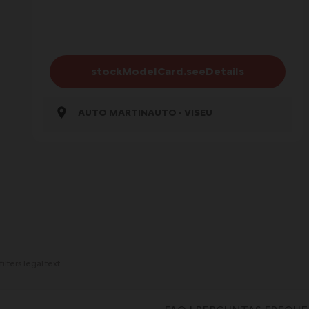
stockModelCard.seeDetails
AUTO MARTINAUTO - VISEU
filters.legal.text