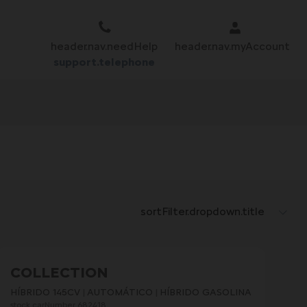
header.nav.needHelp
header.nav.myAccount
support.telephone
sortFilter.dropdown.title
COLLECTION
HÍBRIDO 145CV
AUTOMÁTICO
HÍBRIDO GASOLINA
stock.carNumber 682418