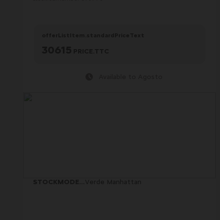
offerListItem.standardPriceText
30615
PRICE.TTC
Available to Agosto
STOCKMODELCARD.COLOR
Verde Manhattan
: