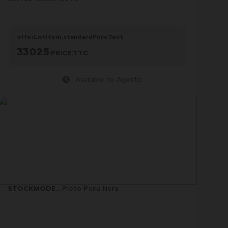
offerListItem.standardPriceText
33025
PRICE.TTC
Available to Agosto
STOCKMODELCARD.COLOR
Preto Perla Nera
: