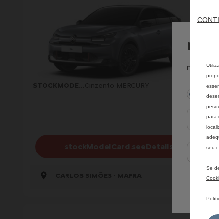
CONTI
moda
Utili
modal.po
propo
STOCKMODELCARD.COLOR
Cinzento MERCURY
:
essen
mod
desem
pesqu
para 
local
adequ
stockModelCard.seeDetails
seu c
geoLocat
Se de
CARLOS SIMÕES - MAFRA
Cook
Polít