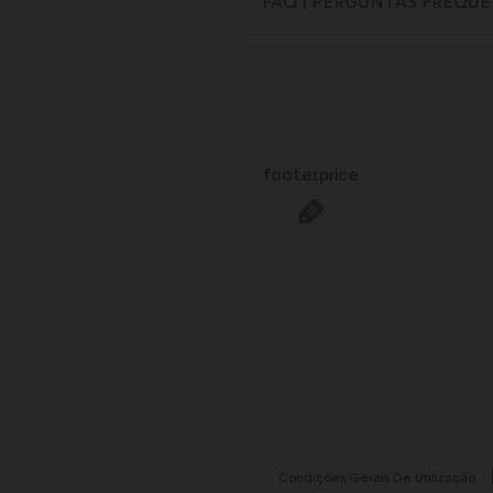
FAQ | PERGUNTAS FREQU
COMO ENCOM
Para mais infor
CONDIÇÕES G
footer.price
DA CITROËN STO
Para mais infor
DURAÇÃO DA
CITROËN STORE 
Qual é a duraçã
PEDIDO DE M
Beneficia da gar
Pode ainda subs
O Ponto de Vend
AVALIAÇÃO 
O vendedor prop
Condições Gerais De Utilização