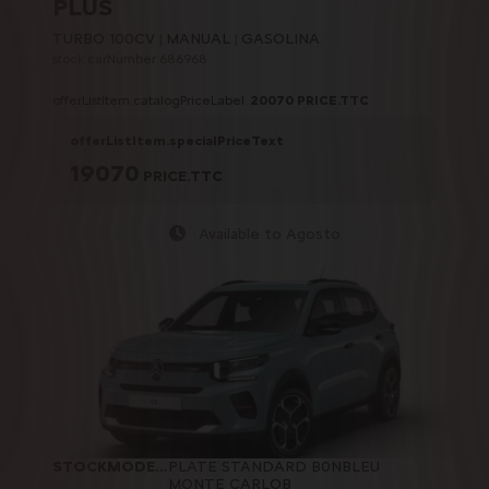
PLUS
TURBO 100CV
MANUAL
GASOLINA
stock.carNumber 686968
offerListItem.catalogPriceLabel
20070
PRICE.TTC
offerListItem.specialPriceText
19070
PRICE.TTC
Available to Agosto
STOCKMODELCARD.COLOR
PLATE STANDARD B0NBLEU
:
MONTE CARLOB