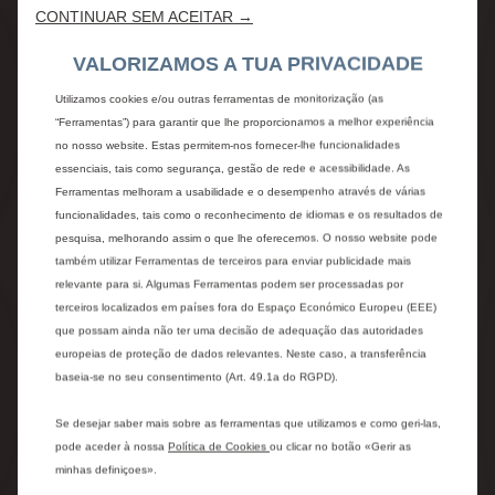
CONTINUAR SEM ACEITAR →
VALORIZAMOS A TUA PRIVACIDADE
Utilizamos cookies e/ou outras ferramentas de monitorização (as
STOCKMODELCARD.COLOR
PLATE STANDARD B0NBLEU
:
MONTE CARLOB
“Ferramentas”) para garantir que lhe proporcionamos a melhor experiência
no nosso website. Estas permitem-nos fornecer-lhe funcionalidades
essenciais, tais como segurança, gestão de rede e acessibilidade. As
Ferramentas melhoram a usabilidade e o desempenho através de várias
Voir les 1 Options
funcionalidades, tais como o reconhecimento de idiomas e os resultados de
pesquisa, melhorando assim o que lhe oferecemos. O nosso website pode
stockModelCard.seeDetails
também utilizar Ferramentas de terceiros para enviar publicidade mais
relevante para si. Algumas Ferramentas podem ser processadas por
terceiros localizados em países fora do Espaço Económico Europeu (EEE)
STELLANTIS &YOU SETÚBAL
que possam ainda não ter uma decisão de adequação das autoridades
europeias de proteção de dados relevantes. Neste caso, a transferência
baseia-se no seu consentimento (Art. 49.1a do RGPD).
PLUS
Se desejar saber mais sobre as ferramentas que utilizamos e como geri-las,
pode aceder à nossa
Política de Cookies
ou clicar no botão «Gerir as
TURBO 100CV
MANUAL
GASOLINA
minhas definiçoes».
stock.carNumber 688867