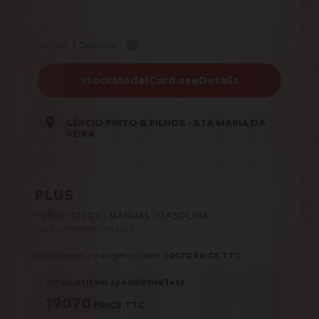
Voir les 1 Options
stockModelCard.seeDetails
LÉRCIO PINTO & FILHOS - STA MARIA DA
FEIRA
PLUS
TURBO 100CV
MANUAL
GASOLINA
stock.carNumber 684432
offerListItem.catalogPriceLabel
20070
PRICE.TTC
offerListItem.specialPriceText
19070
PRICE.TTC