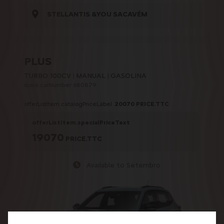
STELLANTIS &YOU SACAVÉM
PLUS
TURBO 100CV
MANUAL
GASOLINA
stock.carNumber 680879
offerListItem.catalogPriceLabel
20070
PRICE.TTC
offerListItem.specialPriceText
19070
PRICE.TTC
Available to Setembro