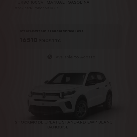
TURBO 100CV
MANUAL
GASOLINA
stock.carNumber 681079
offerListItem.standardPriceText
16510
PRICE.TTC
Available to Agosto
STOCKMODELCARD.COLOR
PLATE STANDARD EWP BLANC
:
BANQUISE