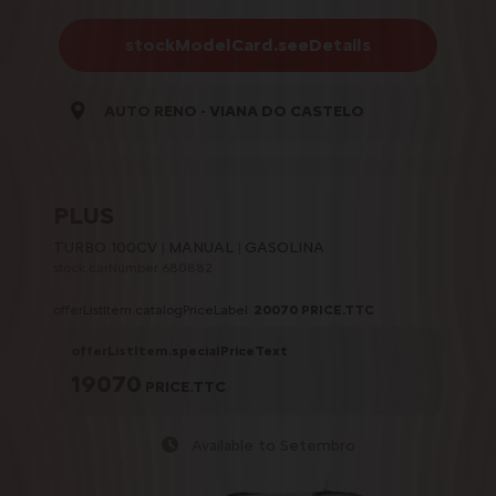
stockModelCard.seeDetails
AUTO RENO - VIANA DO CASTELO
PLUS
TURBO 100CV
MANUAL
GASOLINA
stock.carNumber 680882
offerListItem.catalogPriceLabel
20070
PRICE.TTC
offerListItem.specialPriceText
19070
PRICE.TTC
Available to Setembro