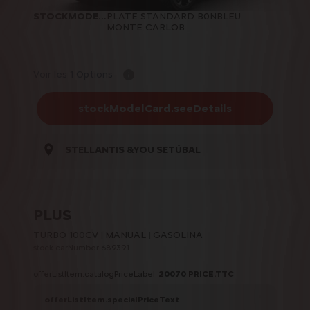
STOCKMODELCARD.COLOR
PLATE STANDARD B0NBLEU
:
MONTE CARLOB
Voir les 1 Options
stockModelCard.seeDetails
STELLANTIS &YOU SETÚBAL
PLUS
TURBO 100CV
MANUAL
GASOLINA
stock.carNumber 689391
offerListItem.catalogPriceLabel
20070
PRICE.TTC
offerListItem.specialPriceText