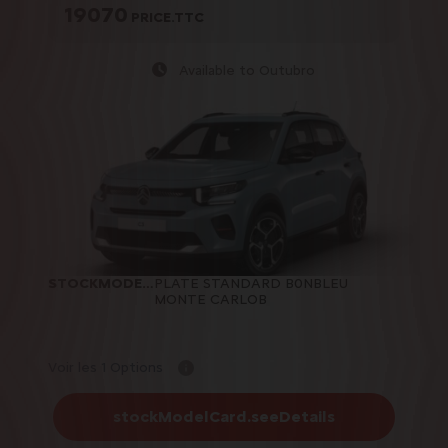
19070
PRICE.TTC
Available to Outubro
STOCKMODELCARD.COLOR
PLATE STANDARD B0NBLEU
:
MONTE CARLOB
Voir les 1 Options
stockModelCard.seeDetails