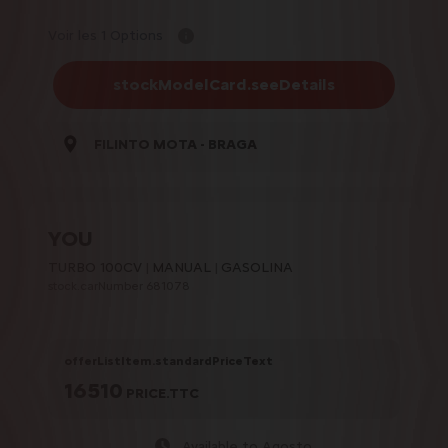
Voir les 1 Options
stockModelCard.seeDetails
FILINTO MOTA - BRAGA
YOU
TURBO 100CV
MANUAL
GASOLINA
stock.carNumber 681078
offerListItem.standardPriceText
16510
PRICE.TTC
Available to Agosto