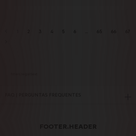
1
2
3
4
5
6
...
65
66
67
filters.legal.text
FAQ | PERGUNTAS FREQUENTES
COMO ENCOMENDAR ONLINE?
FOOTER.HEADER